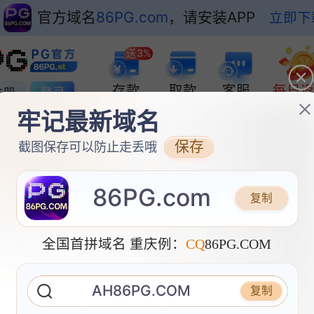
官方域名
86PG.com
，请安装APP
立即下
送3%
存款
取款
客服
每日
注册
登录
牢记最新域名
保存
截图保存可以防止走丢哦
86PG.com
复制
全国首拼域名 重庆例：
CQ
86PG.COM
麻将胡了
赏金女王
PG电子
AH86PG.COM
复制