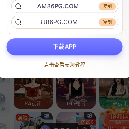
AM86PG.COM
复制
麻将胡了2
赏金大对决
赏金船
BJ86PG.COM
复制
下载APP
立即注册
抢庄牛牛
炸金花
GO棋牌
点击查看安装教程
PA视讯
GO视讯
DB视讯
送200
派发中