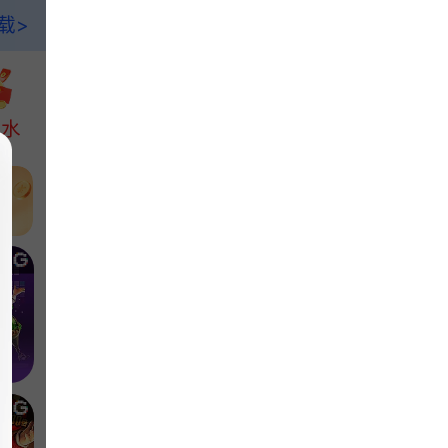
载>
返水